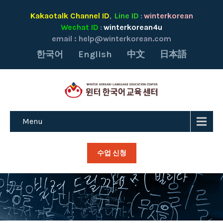
Kakaotalk Channel ID
Line ID
winterkorean
,
:
Wechat ID
winterkorean4u
:
email :
help@winterkorean.com
한국어
English
中文
日本語
Menu
수업 신청