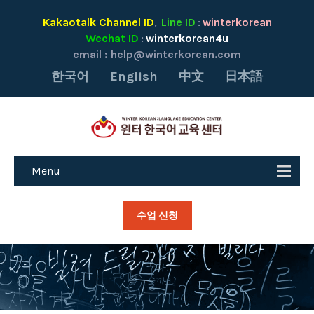
Kakaotalk Channel ID
Line ID
winterkorean
,
:
Wechat ID
winterkorean4u
:
email :
help@winterkorean.com
한국어
English
中文
日本語
Menu
수업 신청