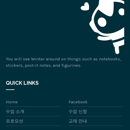
You will see Winter around on things such as notebooks,
stickers, post-it notes, and figurines.
QUICK LINKS
Home
Facebook
수업 소개
수업 신청
프로모션
교재 안내