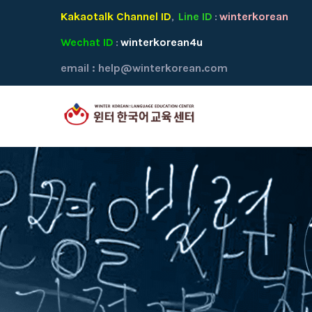
Kakaotalk Channel ID
Line ID
winterkorean
,
:
Wechat ID
winterkorean4u
:
email :
help@winterkorean.com