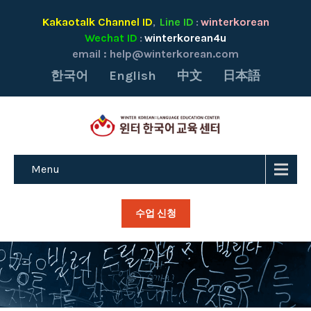
Kakaotalk Channel ID
Line ID
winterkorean
,
:
Wechat ID
winterkorean4u
:
email :
help@winterkorean.com
한국어
English
中文
日本語
Menu
수업 신청