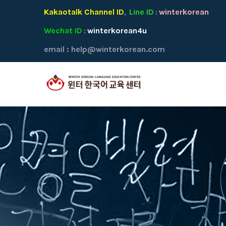
Kakaotalk Channel ID
Line ID
winterkorean
,
:
Wechat ID
winterkorean4u
:
email :
help@winterkorean.com