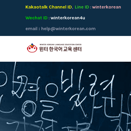
Kakaotalk Channel ID
Line ID
winterkorean
,
:
Wechat ID
winterkorean4u
:
email :
help@winterkorean.com