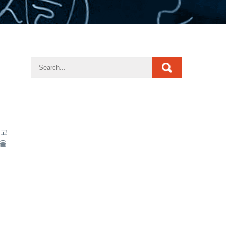
리고
들을
…