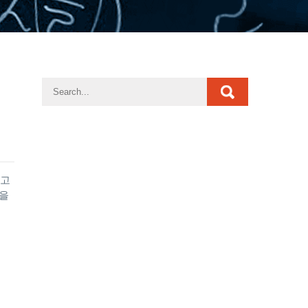
리고
들을
…