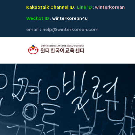
Kakaotalk Channel ID
Line ID
winterkorean
,
:
Wechat ID
winterkorean4u
:
email :
help@winterkorean.com