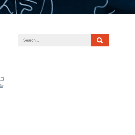
리고
들을
…