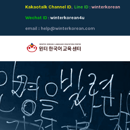
Kakaotalk Channel ID
Line ID
winterkorean
,
:
Wechat ID
winterkorean4u
:
email :
help@winterkorean.com