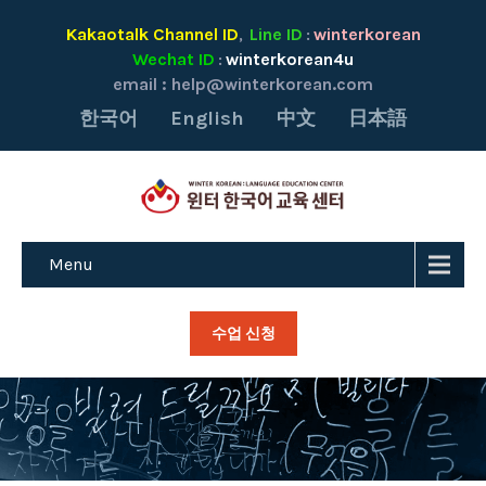
Kakaotalk Channel ID
Line ID
winterkorean
,
:
Wechat ID
winterkorean4u
:
email :
help@winterkorean.com
한국어
English
中文
日本語
Menu
수업 신청