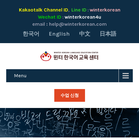
Kakaotalk Channel ID
Line ID
winterkorean
,
:
Wechat ID
winterkorean4u
:
email :
help@winterkorean.com
한국어
English
中文
日本語
Menu
수업 신청