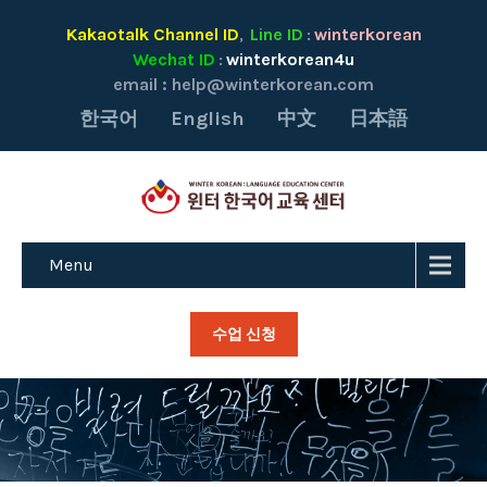
Kakaotalk Channel ID
Line ID
winterkorean
,
:
Wechat ID
winterkorean4u
:
email :
help@winterkorean.com
한국어
English
中文
日本語
Menu
수업 신청