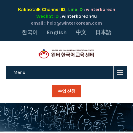
Kakaotalk Channel ID
Line ID
winterkorean
,
:
Wechat ID
winterkorean4u
:
email :
help@winterkorean.com
한국어
English
中文
日本語
Menu
수업 신청