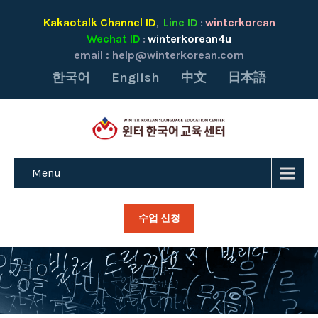
Kakaotalk Channel ID
Line ID
winterkorean
,
:
Wechat ID
winterkorean4u
:
email :
help@winterkorean.com
한국어
English
中文
日本語
Menu
수업 신청