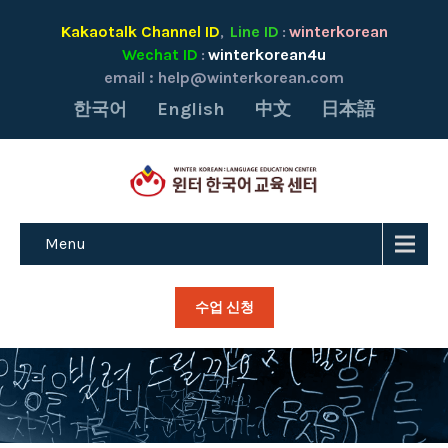
Kakaotalk Channel ID
Line ID
winterkorean
,
:
Wechat ID
winterkorean4u
:
email :
help@winterkorean.com
한국어
English
中文
日本語
Menu
수업 신청