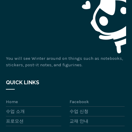
You will see Winter around on things such as notebooks,
stickers, post-it notes, and figurines.
QUICK LINKS
Home
Facebook
수업 소개
수업 신청
프로모션
교재 안내