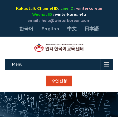
Kakaotalk Channel ID
Line ID
winterkorean
,
:
Wechat ID
winterkorean4u
:
email :
help@winterkorean.com
한국어
English
中文
日本語
Menu
수업 신청