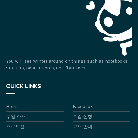
You will see Winter around on things such as notebooks,
stickers, post-it notes, and figurines.
QUICK LINKS
Home
Facebook
수업 소개
수업 신청
프로모션
교재 안내