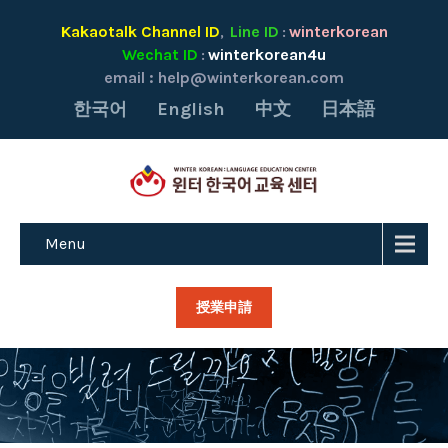
Kakaotalk Channel ID
Line ID
winterkorean
,
:
Wechat ID
winterkorean4u
:
email :
help@winterkorean.com
한국어
English
中文
日本語
Menu
授業申請