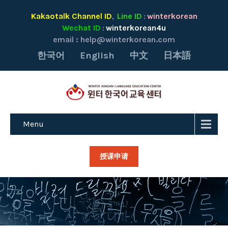
Kakaotalk Channel ID
Line ID
winterkorean
,
:
Wechat ID
winterkorean4u
:
email :
help@winterkorean.com
한국어
English
中文
日本語
Menu
授课申请