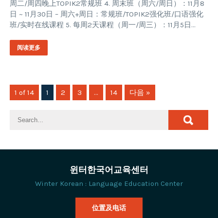
周二/周四晚上TOPIK2常规班 4. 周末班（周六/周日）：11月8
日 ~ 11月30日 – 周六+周日：常规班/TOPIK2强化班/口语强化
班/实时在线课程 5. 每周2天课程（周一/周三）：11月5日…
阅读更多
1 of 14
1
2
3
…
14
다음 »
윈터한국어교육센터
Winter Korean : Language Education Center
位置及电话