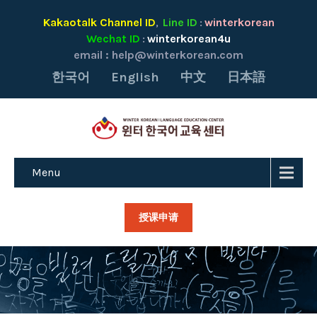
Kakaotalk Channel ID
Line ID
winterkorean
,
:
Wechat ID
winterkorean4u
:
email :
help@winterkorean.com
한국어
English
中文
日本語
Menu
授课申请