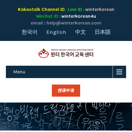
Kakaotalk Channel ID
Line ID
winterkorean
,
:
Wechat ID
winterkorean4u
:
email :
help@winterkorean.com
한국어
English
中文
日本語
Menu
授课申请