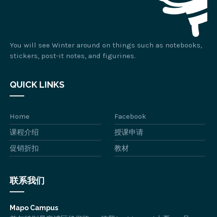
You will see Winter around on things such as notebooks,
stickers, post-it notes, and figurines.
QUICK LINKS
Home
Facebook
课程介绍
授课申请
促销折扣
教材
联系我们
Mapo Campus