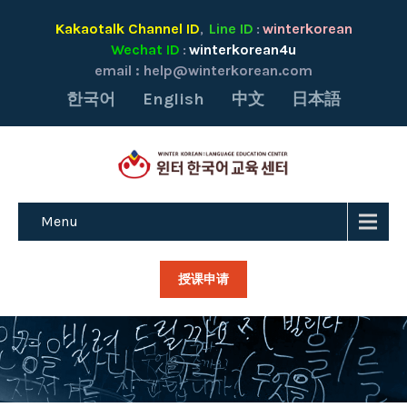
Kakaotalk Channel ID
Line ID
winterkorean
,
:
Wechat ID
winterkorean4u
:
email :
help@winterkorean.com
한국어
English
中文
日本語
Menu
授课申请