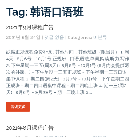
Tag: 韩语口语班
2021年9月课程广告
2021년 8월 24일
|
댓글 없음
| Categories:
미분류
缺席正规课程免费补课 : 其他时间，其他班级（限当月） 1. 周
4天 : 9月6号 ~ 10月1号 正规班 : 口语,语法,单词,阅读,听力,写作
2. 下午星期一三五(周3天) : 9月6号 ~ 10月1号 (9月内会提供两
次的补课。) – 下午星期一三五正规班 – 下午星期一三五口语
集中课程 3. 期二四(周2天) : 9月7号 ~ 10月1号 – 下午星期二四
正规班 – 期二四口语集中课程 – 期二四晚上班 4. 期一三(周2
天) : 9月6号 ~ 9月29号 – 期一三晚上班 5….
阅读更多
2021年8月课程广告