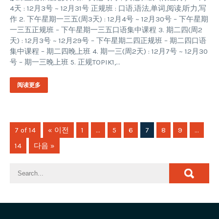
4天 : 12月3号 ~ 12月31号 正规班 : 口语,语法,单词,阅读,听力,写
作 2. 下午星期一三五(周3天) : 12月4号 ~ 12月30号 – 下午星期
一三五正规班 – 下午星期一三五口语集中课程 3. 期二四(周2
天) : 12月3号 ~ 12月29号 – 下午星期二四正规班 – 期二四口语
集中课程 – 期二四晚上班 4. 期一三(周2天) : 12月7号 ~ 12月30
号 – 期一三晚上班 5. 正规TOPIK1,…
阅读更多
7 of 14
« 이전
1
…
5
6
7
8
9
…
14
다음 »