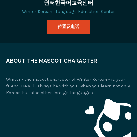
윈터한국어교육센터
Winter Korean : Language Education Center
位置及电话
ABOUT THE MASCOT CHARACTER
Winter - the mascot character of Winter Korean - is your
friend. He will always be with you, when you learn not only
Korean but also other foreign languages