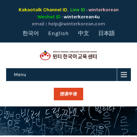
Kakaotalk Channel ID
Line ID
winterkorean
,
:
Wechat ID
winterkorean4u
:
email :
help@winterkorean.com
한국어
English
中文
日本語
Menu
授课申请