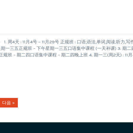
天 : 11月4号 ~ 11月29号 正规班 : 口语,语法,单词,阅读,听力,写
– 下午星期一三五正规班 – 下午星期一三五口语集中课程 (一天补课) 3. 期二
二四正规班 – 期二四口语集中课程 – 期二四晚上班 4. 期一三(周2天) : 11月
다음 »