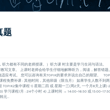
真题
读，听力都有不同的老师授课。）听力课 时主要是学习生词与语法。
授课教写文章。 上课时老师会给学生仔细地解释听力，阅读，解答错题
适应考试。 您可以咨询有关TOPIK的要求并说出自己的期望。 TOP
课程免费补课 : 其他时间，其他班级（限当月） 如果学生人数不到
OPIK2集中课程 1) 星期二四 或 星期一三(周2天, 一个月8天上课) 2)
课程/月 : 24个小时 4) 上课时间 → 14:00~16:50 或 15:00~17:50
0韩元…