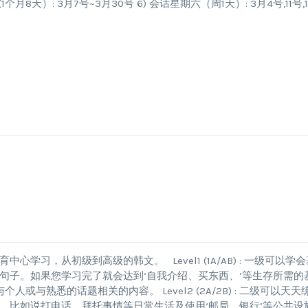
(1个月8天）: 3月7号~3月30号 6) 会话星期六（周1天）: 3月4号,11号,1
心学习，从初级到高级的韩文。 Level1 (1A/AB) : 一级可以学会
句子。如果您学习完了就会达到‘自我介绍、买东西、’等生存所需的
与熟悉的话题相关的内容。 Level2 (2A/2B) : 二级可以天天
，比如说打电话，拜托事情等日常生活及使用‘邮局、银行’等公共设