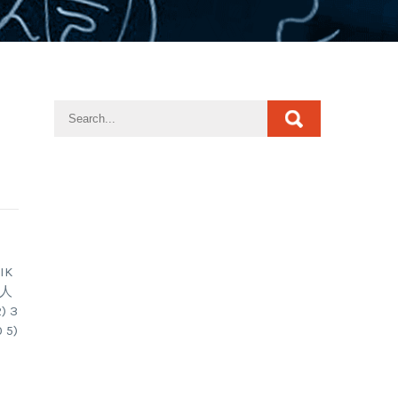
。
IK
两人
 3
 5)