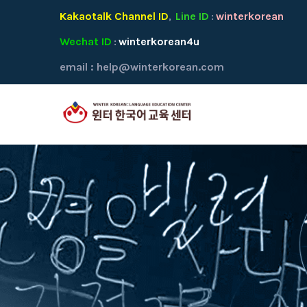
Kakaotalk Channel ID
Line ID
winterkorean
,
:
Wechat ID
winterkorean4u
:
email :
help@winterkorean.com