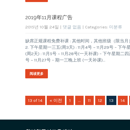
2019年11月课程广告
2015년 10월 24일
|
댓글 없음
| Categories:
미분류
缺席正规课程免费补课 : 其他时间，其他班级（限当月） 1. 周4
2. 下午星期一三五(周3天) : 11月4号 ~ 11月29号 
(周2天) : 11月5号 ~ 11月28号(一天补课) – 下午星期
号 ~ 11月27号 – 期一三晚上班 (一天补课)…
阅读更多
13 of 14
« 이전
1
…
11
12
13
14