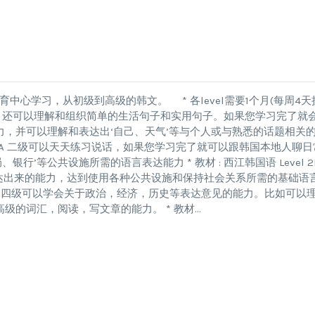
育中心学习，从初级到高级的韩文。 * 各level需要1个月(每周4天
韩语语法，还可以理解和组织简单的生活句子和实用句子。如果您学习完了就
力，并可以理解和表达出‘自己、天气’等与个人或与熟悉的话题相关
 2级 Level 2A 二级可以天天练习说话，如果您学习完了就可以跟韩国本地人聊
等公共设施所需的语言表达能力 * 教材 : 西江韩国语 Level 2B
意见表达出来的能力，达到使用各种公共设施和保持社会关系所需的基础语
Level 4A 四级可以学会关于政治，经济，历史等表达意见的能力。比如可以
级的词汇，阅读，写文章的能力。 * 教材…