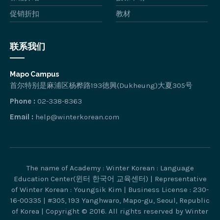
促销折扣
教材
联系我们
Mapo Campus
首尔特别是麻浦区杨桦路193徳興(Dukheung)大夏305号
Phone :
02-338-8363
Email :
help@winterkorean.com
The name of Academy : Winter Korean : Language
Education Center(윈터 한국어 교육센터) | Representative
of Winter Korean : Youngsik Kim | Business License : 230-
16-00335 | #305, 193 Yanghwaro, Mapo-gu, Seoul, Republic
of Korea | Copyright © 2016. All rights reserved by Winter