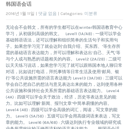
韩国语会话
2016년 1월 11일
|
댓글 없음
| Categories:
미분류
无论会不会韩文，所有的学生都可以在winter韩国语教育中心
学习，从初级到高级的韩文。 Level1 (1A/AB) : 一级可以学会
基础韩语语法，还可以理解和组织简单的生活句子和实用句
子。如果您学习完了就会达到‘自我介绍、买东西、’等生存所
需的基础语言表达能力，并可以理解和表达出‘自己、天气’等
与个人或与熟悉的话题相关的内容。 Level2 (2A/2B) : 二级可
以天天练习说话，如果您学习完了就可以跟韩国本地人聊日常
对话，比如说打电话，拜托事情等日常生活及使用‘邮局、银
行’等公共设施所需的语言表达能力 Level3 (3A/3B) : 三级可以
学会自己把自己的想法与意见表达出来的能力，达到使用各种
公共设施和保持社会关系所需的基础语言表达能力。 Level4
(4A) : 四级可以学会关于政治，经济，历史等表达意见的能
力。比如可以理解‘新闻、报刊文章’中简单易懂的内容。
Level4 (4B) : 四级可以学会高级的词汇，阅读，写文章的能
力。 Level5 (5A/5B) : 五级可以学会用高级词语来表达，写文
章的能力。 Level6 (6A/6B) : 六级达到执行专业领域的研究或
业务所需的比较正确而流利的语言表达能力。 韩国语会话