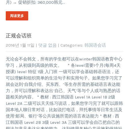
月) → 促销折扣: 360,000韩元…
阅读更多
正规会话班
2016년 1월 11일
|
댓글 없음
| Categories:
韩国语会话
无论会不会韩文，所有的学生都可以在winter韩国语教育中心
学习，从初级到高级的韩文。 * 各level需要1个月(每周4天
授课) level 特征 1级 入门班 一级可以学会基础韩语语法，还
可以理解和组织简单的生活句子和实用句子。如果您学习完了
就会达到‘自我介绍、买东西、’等生存所需的基础语言表达能
力，并可以理解和表达出‘自己、天气’等与个人或与熟悉的话
题相关的内容。 * 教材 : 西江韩国语 Level 1A Level 1B 2级
Level 2A 二级可以天天练习说话，如果您学习完了就可以跟韩
国本地人聊日常对话，比如说打电话，拜托事情等日常生活及
使用‘邮局、银行’等公共设施所需的语言表达能力 * 教材 : 西
江韩国语 Level 2B 3级 Level 3A 三级可以学会自己把自己的
想法与意见表达出来的能力，达到使用各种公共设施和保持社