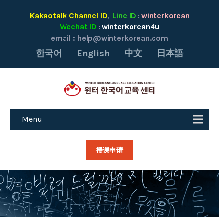
Kakaotalk Channel ID
Line ID
winterkorean
,
:
Wechat ID
winterkorean4u
:
email :
help@winterkorean.com
한국어
English
中文
日本語
Menu
授课申请