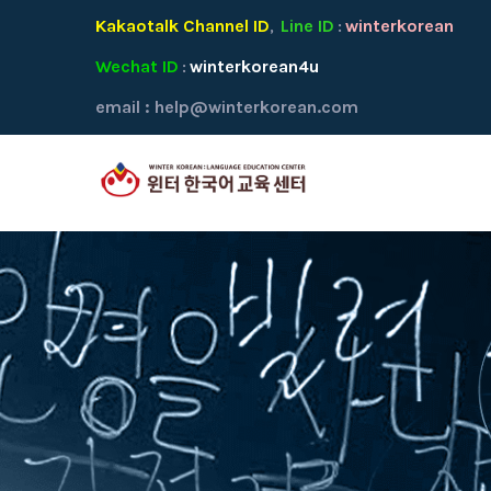
Kakaotalk Channel ID
Line ID
winterkorean
,
:
Wechat ID
winterkorean4u
:
email :
help@winterkorean.com