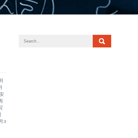
月
月
计安
周
写
周
月3