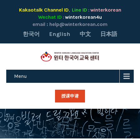
Kakaotalk Channel ID
Line ID
winterkorean
,
:
Wechat ID
winterkorean4u
:
email :
help@winterkorean.com
한국어
English
中文
日本語
Menu
授课申请