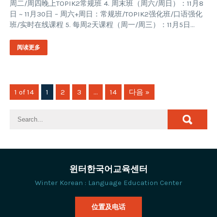
周二/周四晚上TOPIK2常规班 4. 周末班（周六/周日）：11月8
日 ~ 11月30日 – 周六+周日：常规班/TOPIK2强化班/口语强化
班/实时在线课程 5. 每周2天课程（周一/周三）：11月5日…
阅读更多
1 of 14
1
2
3
…
14
다음 »
윈터한국어교육센터
Winter Korean : Language Education Center
位置及电话