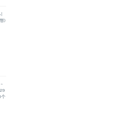
시
행)
~
29
(1个