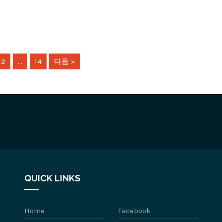
12
…
14
다음 »
QUICK LINKS
Home
Facebook