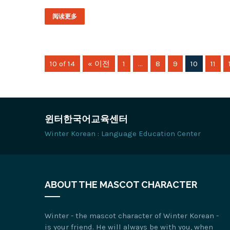
阅读更多
10 of 14
« 이전
1
…
8
9
10
11
윈터한국어교육센터
Winter Korean : Language Education Center
ABOUT THE MASCOT CHARACTER
Winter - the mascot character of Winter Korean -
is your friend. He will always be with you, when