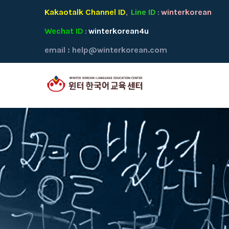
Kakaotalk Channel ID
Line ID
winterkorean
,
:
Wechat ID
winterkorean4u
:
email :
help@winterkorean.com