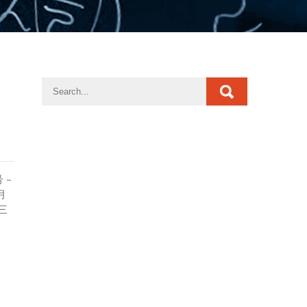
 ~
月
一三