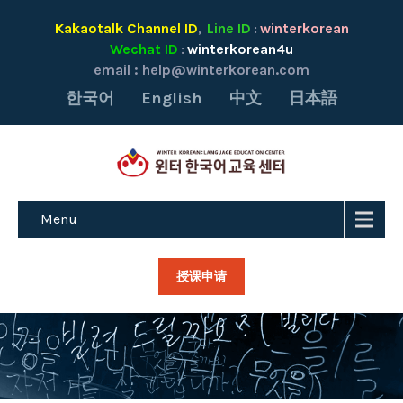
Kakaotalk Channel ID
Line ID
winterkorean
,
:
Wechat ID
winterkorean4u
:
email :
help@winterkorean.com
한국어
English
中文
日本語
Menu
授课申请