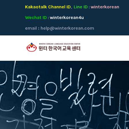
Kakaotalk Channel ID
Line ID
winterkorean
,
:
Wechat ID
winterkorean4u
:
email :
help@winterkorean.com