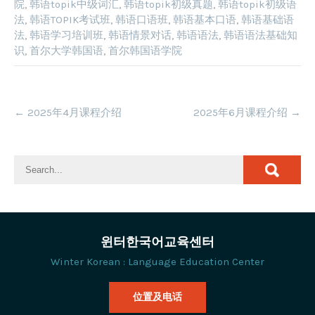
院
,
韩语topik中级词汇
,
韩语topik初级真题
,
韩语topik初级语
法
,
韩语TOPIK考试班
,
韩语口语班
,
韩语基本口语
,
韩语基础语
法
,
韩语学习培训班
,
韩语情景对话
,
韩语语法
,
韩语语法基础知
识
,
首尔大学韩国语
,
首尔韩国语学院
Post
←
2025年4月课程介绍
2025年6月课程介绍
→
navigation
윈터한국어교육센터
Winter Korean : Language Education Center
位置及电话