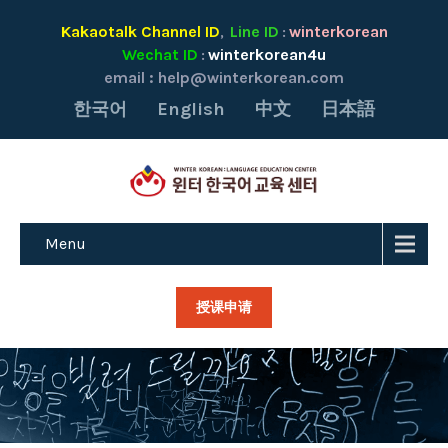
Kakaotalk Channel ID
Line ID
winterkorean
,
:
Wechat ID
winterkorean4u
:
email :
help@winterkorean.com
한국어
English
中文
日本語
Menu
授课申请