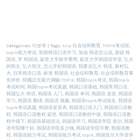
Categories:
미분류
| Tags:
kiip 社会综和敎育
,
TOPIK考试班
,
topik能力考试
,
初级韩语口语学习
,
加油 韩语怎么说
,
基础 韩
国语
,
学 韩国语
,
延世大学留学费用
,
延世大学韩国语学堂
,
弘大
的韩文
,
弘大韩文
,
怎么学好韩国语
,
我要去弘大 韩语
,
新村弘
大
,
日常韩语口语
,
标准 韩国语
,
社会综和敎育
,
社会综和敎育事
先评价
,
韓國語文能力測驗-TOPIK
,
韩国topik考试
,
韩国topik
考试时间
,
韩国topik考试真题
,
韩国口语基础
,
韩国常用口语
,
韩国弘大 韩语
,
韩国语 入门
,
韩国语 单词
,
韩国语 发音
,
韩国语
学习
,
韩国语 翻译
,
韩国语 视频
,
韩国语topik考试报名
,
韩国语
topik考试真题
,
韩国语发音表
,
韩国语口语入门
,
韩国语口语教
程
,
韩国语口语教程 延世
,
韩国语口语教程中级
,
韩国语口语教
程中级下
,
韩国语基础语法
,
韩国语学习
,
韩国语学院 首尔
,
韩国
语学院哪个好
,
韩国语学院多少钱
,
韩国语学院学费
,
韩国语教
程
,
韩国语能力考试
,
韩国语能力考试 topik
,
韩国首尔大学语学