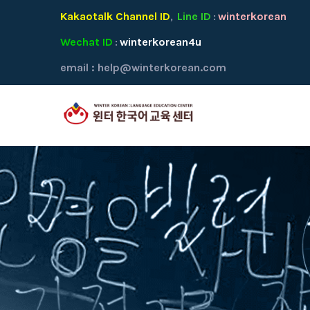
Kakaotalk Channel ID
Line ID
winterkorean
,
:
Wechat ID
winterkorean4u
:
email :
help@winterkorean.com