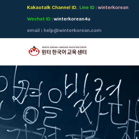
Kakaotalk Channel ID
Line ID
winterkorean
,
:
Wechat ID
winterkorean4u
:
email :
help@winterkorean.com