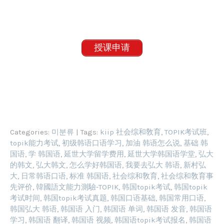
授课申请
Categories:
미분류
| Tags:
kiip 社会综和敎育
,
TOPIK考试班
,
topik能力考试
,
初级韩语口语学习
,
加油 韩语怎么说
,
基础 韩
国语
,
学 韩国语
,
延世大学留学费用
,
延世大学韩国语学堂
,
弘大
的韩文
,
弘大韩文
,
怎么学好韩国语
,
我要去弘大 韩语
,
新村弘
大
,
日常韩语口语
,
标准 韩国语
,
社会综和敎育
,
社会综和敎育事
先评价
,
韓國語文能力測驗-TOPIK
,
韩国topik考试
,
韩国topik
考试时间
,
韩国topik考试真题
,
韩国口语基础
,
韩国常用口语
,
韩国弘大 韩语
,
韩国语 入门
,
韩国语 单词
,
韩国语 发音
,
韩国语
学习
,
韩国语 翻译
,
韩国语 视频
,
韩国语topik考试报名
,
韩国语