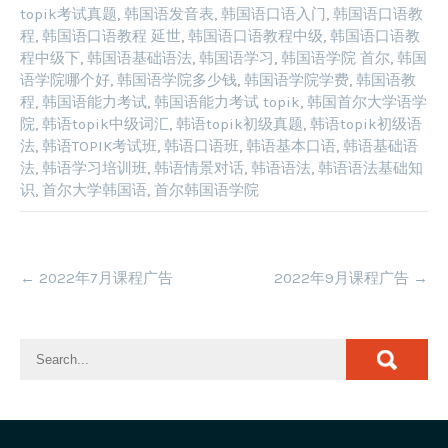
topik考试真题
,
韩国语发音表
,
韩国语口语入门
,
韩国语口语教
程
,
韩国语口语教程 延世
,
韩国语口语教程中级
,
韩国语口语教
程中级下
,
韩国语基础语法
,
韩国语学习
,
韩国语学院 首尔
,
韩国
语学院哪个好
,
韩国语学院多少钱
,
韩国语学院学费
,
韩国语教
程
,
韩国语能力考试
,
韩国语能力考试 topik
,
韩国首尔大学语学
院
,
韩语topik中级词汇
,
韩语topik初级真题
,
韩语topik初级语
法
,
韩语TOPIK考试班
,
韩语口语班
,
韩语基本口语
,
韩语基础语
法
,
韩语学习培训班
,
韩语情景对话
,
韩语语法
,
韩语语法基础知
识
,
首尔大学韩国语
,
首尔韩国语学院
Post
←
2022年7月课程广告
2022年9月课程广告
→
navigation