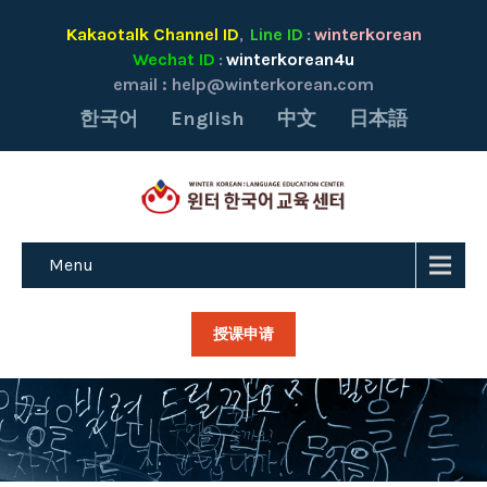
Kakaotalk Channel ID
Line ID
winterkorean
,
:
Wechat ID
winterkorean4u
:
email :
help@winterkorean.com
한국어
English
中文
日本語
Menu
授课申请