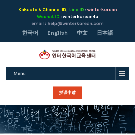
Kakaotalk Channel ID
Line ID
winterkorean
,
:
Wechat ID
winterkorean4u
:
email :
help@winterkorean.com
한국어
English
中文
日本語
Menu
授课申请