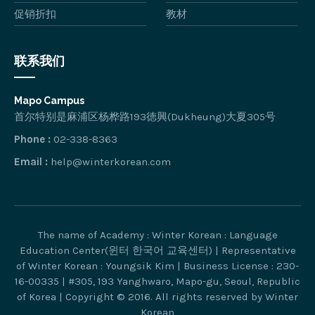
促销折扣
教材
联系我们
Mapo Campus
首尔特别是麻浦区杨桦路193徳興(Dukheung)大夏305号
Phone :
02-338-8363
Email :
help@winterkorean.com
The name of Academy : Winter Korean : Language
Education Center(윈터 한국어 교육센터) | Representative
of Winter Korean : Youngsik Kim | Business License : 230-
16-00335 | #305, 193 Yanghwaro, Mapo-gu, Seoul, Republic
of Korea | Copyright © 2016. All rights reserved by Winter
Korean