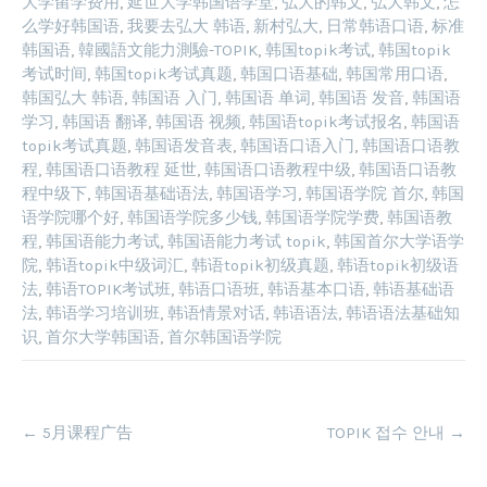
大学留学费用
,
延世大学韩国语学堂
,
弘大的韩文
,
弘大韩文
,
怎
么学好韩国语
,
我要去弘大 韩语
,
新村弘大
,
日常韩语口语
,
标准
韩国语
,
韓國語文能力測驗-TOPIK
,
韩国topik考试
,
韩国topik
考试时间
,
韩国topik考试真题
,
韩国口语基础
,
韩国常用口语
,
韩国弘大 韩语
,
韩国语 入门
,
韩国语 单词
,
韩国语 发音
,
韩国语
学习
,
韩国语 翻译
,
韩国语 视频
,
韩国语topik考试报名
,
韩国语
topik考试真题
,
韩国语发音表
,
韩国语口语入门
,
韩国语口语教
程
,
韩国语口语教程 延世
,
韩国语口语教程中级
,
韩国语口语教
程中级下
,
韩国语基础语法
,
韩国语学习
,
韩国语学院 首尔
,
韩国
语学院哪个好
,
韩国语学院多少钱
,
韩国语学院学费
,
韩国语教
程
,
韩国语能力考试
,
韩国语能力考试 topik
,
韩国首尔大学语学
院
,
韩语topik中级词汇
,
韩语topik初级真题
,
韩语topik初级语
法
,
韩语TOPIK考试班
,
韩语口语班
,
韩语基本口语
,
韩语基础语
法
,
韩语学习培训班
,
韩语情景对话
,
韩语语法
,
韩语语法基础知
识
,
首尔大学韩国语
,
首尔韩国语学院
Post
←
5月课程广告
TOPIK 접수 안내
→
navigation