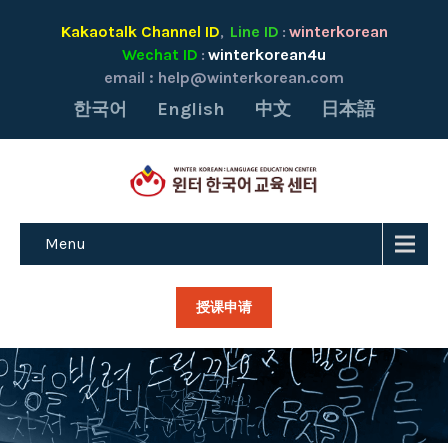
Kakaotalk Channel ID
Line ID
winterkorean
,
:
Wechat ID
winterkorean4u
:
email :
help@winterkorean.com
한국어
English
中文
日本語
Menu
授课申请