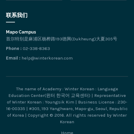
联系我们
Mapo Campus
首尔特别是麻浦区杨桦路193徳興(Dukheung)大夏305号
Phone :
02-338-8363
Email :
help@winterkorean.com
The name of Academy : Winter Korean : Language
Education Center(윈터 한국어 교육센터) | Representative
of Winter Korean : Youngsik Kim | Business License : 230-
16-00335 | #305, 193 Yanghwaro, Mapo-gu, Seoul, Republic
of Korea | Copyright © 2016. All rights reserved by Winter
Korean
Home