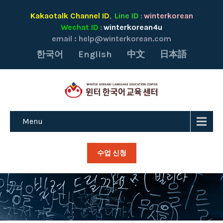
Kakaotalk Channel ID
Line ID
winterkorean
,
:
Wechat ID
winterkorean4u
:
email :
help@winterkorean.com
한국어
English
中文
日本語
Menu
수업 신청