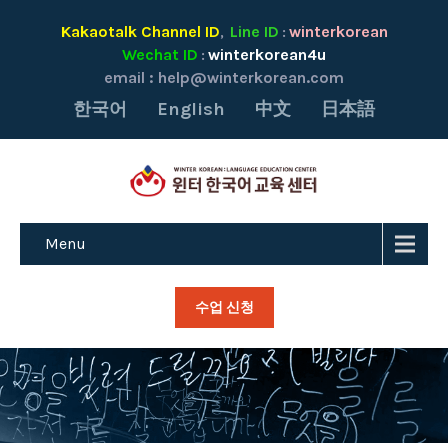
Kakaotalk Channel ID
Line ID
winterkorean
,
:
Wechat ID
winterkorean4u
:
email :
help@winterkorean.com
한국어
English
中文
日本語
Menu
수업 신청