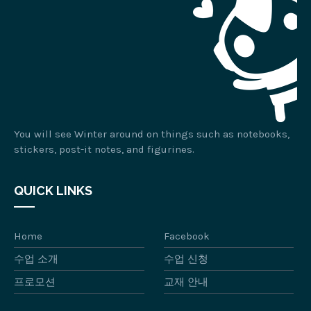
You will see Winter around on things such as notebooks,
stickers, post-it notes, and figurines.
QUICK LINKS
Home
Facebook
수업 소개
수업 신청
프로모션
교재 안내