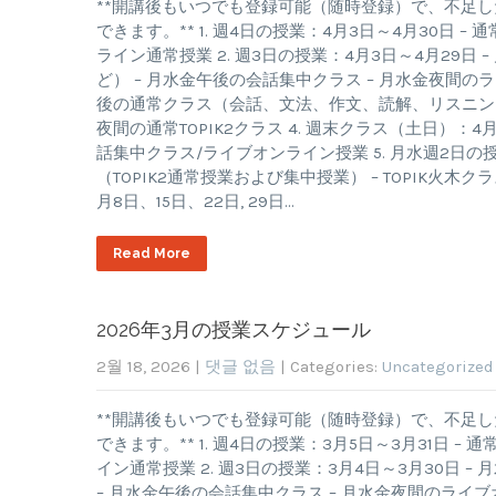
**開講後もいつでも登録可能（随時登録）で、不足
できます。** 1. 週4日の授業：4月3日～4月30日
ライン通常授業 2. 週3日の授業：4月3日～4月29
ど） – 月水金午後の会話集中クラス – 月水金夜間のラ
後の通常クラス（会話、文法、作文、読解、リスニングな
夜間の通常TOPIK2クラス 4. 週末クラス（土日）：4
話集中クラス/ライブオンライン授業 5. 月水週2日の授業：
（TOPIK2通常授業および集中授業） – TOPIK火木クラス
月8日、15日、22日, 29日…
Read More
2026年3月の授業スケジュール
2월 18, 2026
|
댓글 없음
| Categories:
Uncategorized
**開講後もいつでも登録可能（随時登録）で、不足
できます。** 1. 週4日の授業：3月5日～3月31日
イン通常授業 2. 週3日の授業：3月4日～3月30日
– 月水金午後の会話集中クラス – 月水金夜間のライブオ