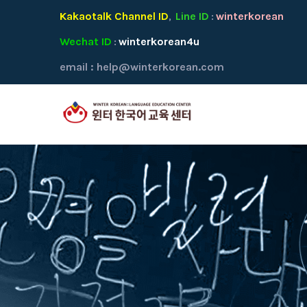
Kakaotalk Channel ID
Line ID
winterkorean
,
:
Wechat ID
winterkorean4u
:
email :
help@winterkorean.com