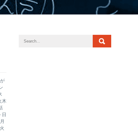
とが
ン
ス
火木
話
＋日
今月
K火