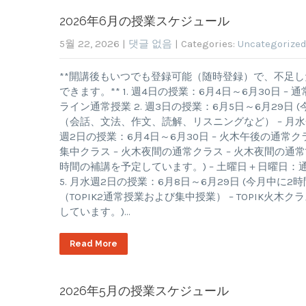
2026年6月の授業スケジュール
5월 22, 2026
|
댓글 없음
| Categories:
Uncategorize
**開講後もいつでも登録可能（随時登録）で、不足
できます。** 1. 週4日の授業：6月4日～6月30日
ライン通常授業 2. 週3日の授業：6月5日～6月29日
（会話、文法、作文、読解、リスニングなど） – 月水
週2日の授業：6月4日～6月30日 – 火木午後の通
集中クラス – 火木夜間の通常クラス – 火木夜間の通常T
時間の補講を予定しています。) – 土曜日＋日曜日：通
5. 月水週2日の授業：6月8日～6月29日 (今月中に2時
（TOPIK2通常授業および集中授業） – TOPIK火木クラ
しています。)…
Read More
2026年5月の授業スケジュール