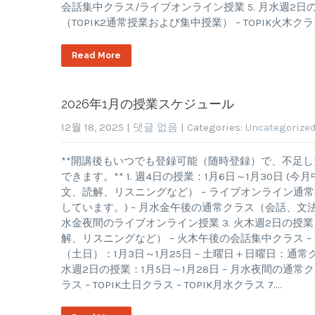
会話集中クラス/ライブオンライン授業 5. 月水週2日の授
（TOPIK2通常授業および集中授業） – TOPIK火木クラス 
Read More
2026年1月の授業スケジュール
12월 18, 2025
|
댓글 없음
| Categories:
Uncategorize
**開講後もいつでも登録可能（随時登録）で、不足
できます。** 1. 週4日の授業：1月6日～1月30日 
文、読解、リスニングなど） – ライブオンライン通常授業
しています。) – 月水金午後の通常クラス（会話、文
水金夜間のライブオンライン授業 3. 火木週2日の授業
解、リスニングなど） – 火木午後の会話集中クラス – 火
（土日）：1月3日～1月25日 – 土曜日＋日曜日：通常ク
水週2日の授業：1月5日～1月28日 – 月水夜間の通常クラス
ラス – TOPIK土日クラス – TOPIK月水クラス 7….