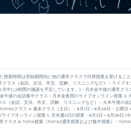
d
した授業時間は登録期間内に他の通常クラスで代替授業を受けるこ
 – 通常クラス（会話、文法、作文、読解、リスニングなど） – ライブオ
 (今月中に2時間の補講を予定しています。) – 月水金午後の通常クラ
金午後の会話集中クラス – 月水金夜間のライブオンライン授業 3. 
常クラス（会話、文法、作文、読解、リスニングなど） – 火木午後の会
PIK2クラス 4. 週末クラス（土日）：8月1日～8月29日 – 土曜日
/ライブオンライン授業 5. 月水週2日の授業：8月3日～8月26日 (
ス 6. TOPIK授業（TOPIK2通常授業および集中授業） – TOPI