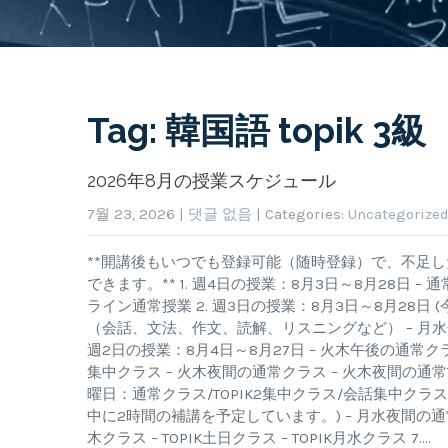
Tag: 韓国語 topik 3級
2026年8月の授業スケジュール
7월 23, 2026
|
댓글 없음
| Categories:
Uncategorize
**開講後もいつでも登録可能（随時登録）で、不足
できます。** 1. 週4日の授業：8月3日～8月28日
ライン通常授業 2. 週3日の授業：8月3日～8月28日
（会話、文法、作文、読解、リスニングなど） – 月水
週2日の授業：8月4日～8月27日 – 火木午後の通
集中クラス – 火木夜間の通常クラス – 火木夜間の通常TO
曜日：通常クラス/TOPIK2集中クラス/会話集中クラス
中に2時間の補講を予定しています。) – 月水夜間の通常クラ
木クラス – TOPIK土日クラス – TOPIK月水クラス 7….