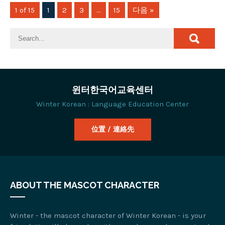
1 of 15
1
2
3
…
15
다음 »
윈터한국어교육센터
Winter Korean : Language Education Center
位置 / 連絡先
ABOUT THE MASCOT CHARACTER
Winter - the mascot character of Winter Korean - is your