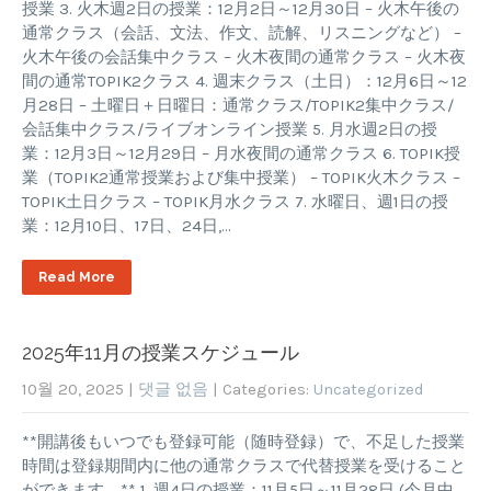
授業 3. 火木週2日の授業：12月2日～12月30日 – 火木午後の
通常クラス（会話、文法、作文、読解、リスニングなど） –
火木午後の会話集中クラス – 火木夜間の通常クラス – 火木夜
間の通常TOPIK2クラス 4. 週末クラス（土日）：12月6日～12
月28日 – 土曜日＋日曜日：通常クラス/TOPIK2集中クラス/
会話集中クラス/ライブオンライン授業 5. 月水週2日の授
業：12月3日～12月29日 – 月水夜間の通常クラス 6. TOPIK授
業（TOPIK2通常授業および集中授業） – TOPIK火木クラス –
TOPIK土日クラス – TOPIK月水クラス 7. 水曜日、週1日の授
業：12月10日、17日、24日,…
Read More
2025年11月の授業スケジュール
10월 20, 2025
|
댓글 없음
| Categories:
Uncategorized
**開講後もいつでも登録可能（随時登録）で、不足した授業
時間は登録期間内に他の通常クラスで代替授業を受けること
ができます。** 1. 週4日の授業：11月5日～11月28日 (今月中