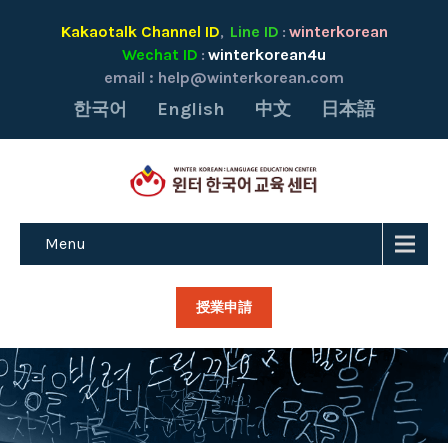
Kakaotalk Channel ID
Line ID
winterkorean
,
:
Wechat ID
winterkorean4u
:
email :
help@winterkorean.com
한국어
English
中文
日本語
Menu
授業申請