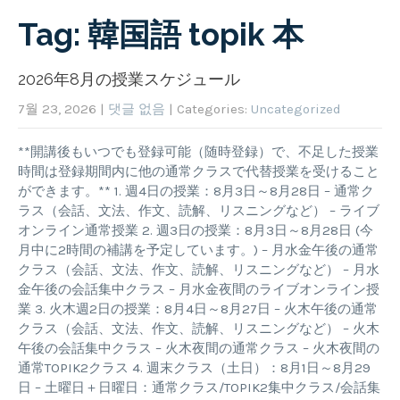
Tag: 韓国語 topik 本
2026年8月の授業スケジュール
7월 23, 2026
|
댓글 없음
| Categories:
Uncategorized
**開講後もいつでも登録可能（随時登録）で、不足した授業
時間は登録期間内に他の通常クラスで代替授業を受けること
ができます。** 1. 週4日の授業：8月3日～8月28日 – 通常ク
ラス（会話、文法、作文、読解、リスニングなど） – ライブ
オンライン通常授業 2. 週3日の授業：8月3日～8月28日 (今
月中に2時間の補講を予定しています。) – 月水金午後の通常
クラス（会話、文法、作文、読解、リスニングなど） – 月水
金午後の会話集中クラス – 月水金夜間のライブオンライン授
業 3. 火木週2日の授業：8月4日～8月27日 – 火木午後の通常
クラス（会話、文法、作文、読解、リスニングなど） – 火木
午後の会話集中クラス – 火木夜間の通常クラス – 火木夜間の
通常TOPIK2クラス 4. 週末クラス（土日）：8月1日～8月29
日 – 土曜日＋日曜日：通常クラス/TOPIK2集中クラス/会話集