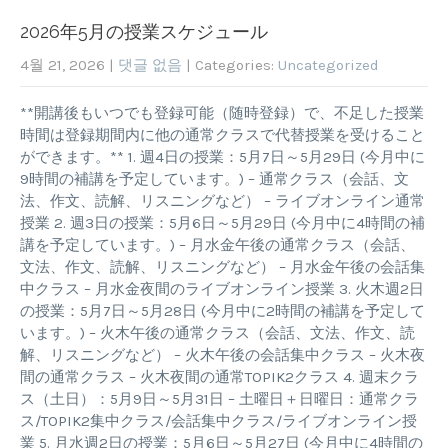
2026年5月の授業スケジュール
4월 21, 2026
|
댓글 없음
| Categories:
Uncategorized
**開講後もいつでも登録可能（随時登録）で、不足した授業
時間は登録期間内に他の通常クラスで代替授業を受けること
ができます。** 1. 週4日の授業：5月7日～5月29日 (今月中に
9時間の補講を予定しています。) – 通常クラス（会話、文
法、作文、読解、リスニングなど） – ライブオンライン通常
授業 2. 週3日の授業：5月6日～5月29日 (今月中に4時間の補
講を予定しています。) – 月水金午後の通常クラス（会話、
文法、作文、読解、リスニングなど） – 月水金午後の会話集
中クラス – 月水金夜間のライブオンライン授業 3. 火木週2日
の授業：5月7日～5月28日 (今月中に2時間の補講を予定して
います。) – 火木午後の通常クラス（会話、文法、作文、読
解、リスニングなど） – 火木午後の会話集中クラス – 火木夜
間の通常クラス – 火木夜間の通常TOPIK2クラス 4. 週末クラ
ス（土日）：5月9日～5月31日 – 土曜日＋日曜日：通常クラ
ス/TOPIK2集中クラス/会話集中クラス/ライブオンライン授
業 5. 月水週2日の授業：5月6日～5月27日 (今月中に4時間の