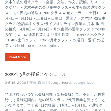
火木午後の通常クラス（会話、文法、作文、読解、リスニン
グなど） – 火木午後の会話集中クラス – 火木夜間の通常クラ
ス – 火木夜間の通常TOPIK2クラス 4. 週末クラス（土日）：4
月4日～4月26日 – 土曜日＋日曜日：通常クラス/TOPIK2集中
クラス/会話集中クラス/ライブオンライン授業 5. 月水週2日
の授業：4月6日～4月29日 – 月水夜間の通常クラス 6. TOPIK
授業（TOPIK2通常授業および集中授業） – TOPIK火木クラス
– TOPIK土日クラス – TOPIK月水クラス 7. 水曜日、週1日の授
業：4月8日、15日、22日, 29日…
Read More
2026年3月の授業スケジュール
2월 18, 2026
|
댓글 없음
| Categories:
Uncategorized
**開講後もいつでも登録可能（随時登録）で、不足した授業
時間は登録期間内に他の通常クラスで代替授業を受けること
ができます。** 1. 週4日の授業：3月5日～3月31日 – 通常ク
ラス（会話、文法、作文、読解、リスニングなど） – ライブ