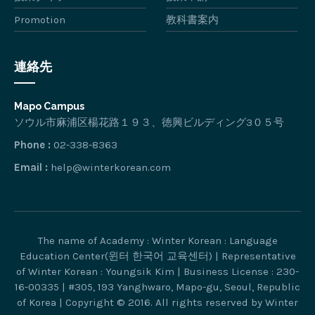
Promotion
教科書案内
連絡先
Mapo Campus
ソウル市麻浦区楊花路１９３、徳興ビルディング3０５号
Phone :
02-338-8363
Email :
help@winterkorean.com
The name of Academy : Winter Korean : Language
Education Center(윈터 한국어 교육센터) | Representative
of Winter Korean : Youngsik Kim | Business License : 230-
16-00335 | #305, 193 Yanghwaro, Mapo-gu, Seoul, Republic
of Korea | Copyright © 2016. All rights reserved by Winter