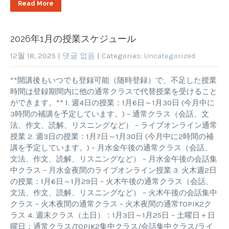
Read More
2026年1月の授業スケジュール
12월 18, 2025
|
댓글 없음
| Categories:
Uncategorized
**開講後もいつでも登録可能（随時登録）で、不足した授業
時間は登録期間内に他の通常クラスで代替授業を受けること
ができます。** 1. 週4日の授業：1月6日～1月30日 (今月中に
3時間の補講を予定しています。) – 通常クラス（会話、文
法、作文、読解、リスニングなど） – ライブオンライン通常
授業 2. 週3日の授業：1月7日～1月30日 (今月中に2時間の補
講を予定しています。) – 月水金午後の通常クラス（会話、
文法、作文、読解、リスニングなど） – 月水金午後の会話集
中クラス – 月水金夜間のライブオンライン授業 3. 火木週2日
の授業：1月6日～1月29日 – 火木午後の通常クラス（会話、
文法、作文、読解、リスニングなど） – 火木午後の会話集中
クラス – 火木夜間の通常クラス – 火木夜間の通常TOPIK2ク
ラス 4. 週末クラス（土日）：1月3日～1月25日 – 土曜日＋日
曜日：通常クラス/TOPIK2集中クラス/会話集中クラス/ライ