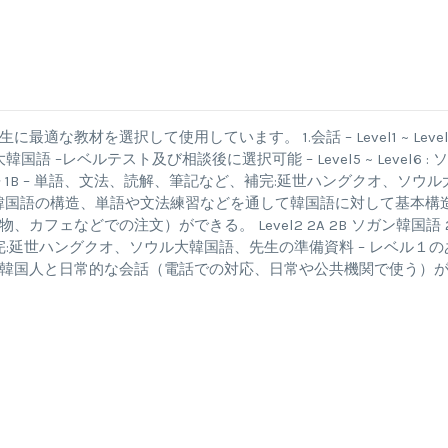
材を選択して使用しています。 1.会話 – Level1 ~ Level3
韓国語 –レベルテスト及び相談後に選択可能 – Level5 ~ Level6 : 
ガン韓国語 1B – 単語、文法、読解、筆記など、補完:延世ハングクオ、ソウル
、韓国語の構造、単語や文法練習などを通して韓国語に対して基本構
ェなどでの注文）ができる。 Level2 2A 2B ソガン韓国語 
補完:延世ハングクオ、ソウル大韓国語、先生の準備資料 – レベル１の
韓国人と日常的な会話（電話での対応、日常や公共機関で使う）