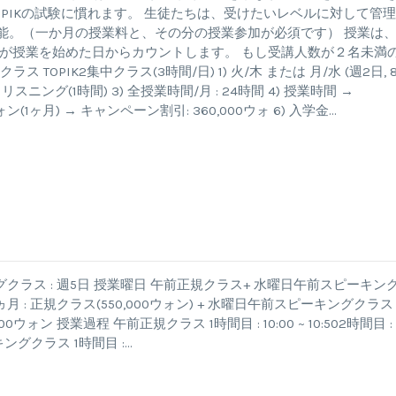
、TOPIKの試験に慣れます。 生徒たちは、受けたいレベルに対して管
始可能。（一か月の授業料と、その分の授業参加が必須です） 授業は
が授業を始めた日からカウントします。 もし受講人数が２名未満
 TOPIK2集中クラス(3時間/日) 1) 火/木 または 月/水 (週2日, 
スニング(1時間) 3) 全授業時間/月 : 24時間 4) 授業時間 →
0,000ウォン(1ヶ月) → キャンペーン割引: 360,000ウォ 6) 入学金…
キングクラス : 週5日 授業曜日 午前正規クラス+ 水曜日午前スピーキン
授業料 1ヵ月 : 正規クラス(550,000ウォン) + 水曜日午前スピーキングクラス
610,000ウォン 授業過程 午前正規クラス 1時間目 : 10:00 ~ 10:502時間目 :
スピーキングクラス 1時間目 :…