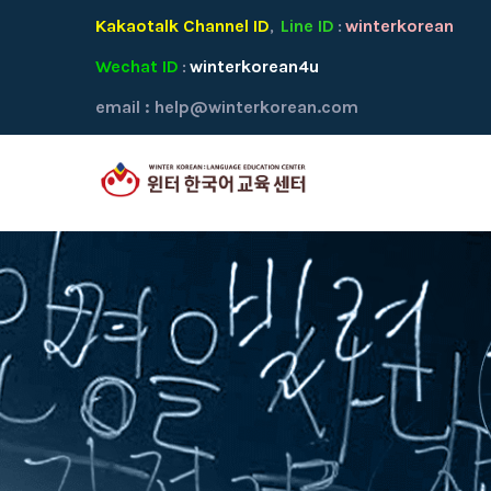
Kakaotalk Channel ID
Line ID
winterkorean
,
:
Wechat ID
winterkorean4u
:
email :
help@winterkorean.com