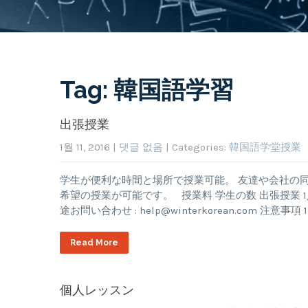
Tag: 韓国語学習
出張授業
1월 11, 2016
|
댓글 없음
| Categories:
韓国語学堂授業
学生が便利な時間と場所で授業可能。 友達や会社の同僚と
希望の授業が可能です。 授業料 学生の数 出張授業 1人 53,0
途お問い合わせ :
help@winterkorean.com
注意事項 
Read More
個人レッスン