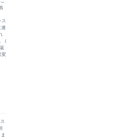
ぶこ
勉
ッス
に連
れ
 (
返
業変
リス
担
きま