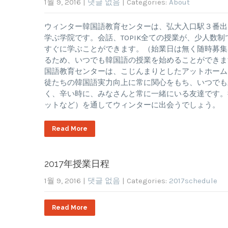
1월 9, 2016
|
댓글 없음
| Categories:
About
ウィンター韓国語教育センターは、弘大入口駅３番出口
学ぶ学院です。会話、TOPIK全ての授業が、少人数
すぐに学ぶことができます。（始業日は無く随時募集
るため、いつでも韓国語の授業を始めることができま
国語教育センターは、こじんまりとしたアットホーム
徒たちの韓国語実力向上に常に関心をもち、いつでも
く、辛い時に、みなさんと常に一緒にいる友達です。
ットなど）を通してウィンターに出会うでしょう。
Read More
2017年授業日程
1월 9, 2016
|
댓글 없음
| Categories:
2017schedule
Read More