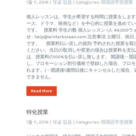
1월 11, 2016
|
댓글 없음
| Categories:
韓国語学堂授業
個人レッスンは、学生が希望する時間に授業をします。
ース、ドラマ、映画など）を中心的に授業を進めてい
です。 授業料 学生の数 個人レッスン 1人 44,000ウォン/
せ :
help@winterkorean.com
注意事項 土曜日、祝日、
です。 授業料払い戻しの規則 予約された授業を取
ください。当日の取消しや変更の場合は授業料を支払
は、授業料の100%を払い戻し致します。 開講後 – 
し、プロモーション割引価格で登録した場合、プロモ
れます。) – 開講後1週間以後にキャンセルした場合
できません。
Read More
特化授業
1월 11, 2016
|
댓글 없음
| Categories:
韓国語学堂授業