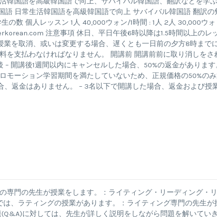
活韓国語を高級韓国語で向上、サバイバル韓国語、翻訳などを学
国語 日常生活韓国語を高級韓国語で向上 サバイバル韓国語 翻訳の
人レッスン 1人 40,000ウォン/1時間 : 1人 2人 30,000ウォ
erkorean.com
注意事項 休日、平日午後6時以降は1.5時間以上のレ
授業を取消、或いは変更する場合、遅くとも一日前の夕方8時まで
料を支払わなければなりません。 開講前 開講前前に取り消しをさ
 – 開講後1週間以内にキャンセルした場合、50%の返金があります。
ロモーション学習期間を満たしていないため、正規価格の50%のみ
場合、返金はありません。 – 3名以下で開講した場合、返金および授
の専門の先生が授業をします。：ライティング・リーディング・
K2では、ラティングの授業があります。：ライティング専門の先生が
(Q&A)に対しては、先生が詳しく説明をしながら問題を解いてい