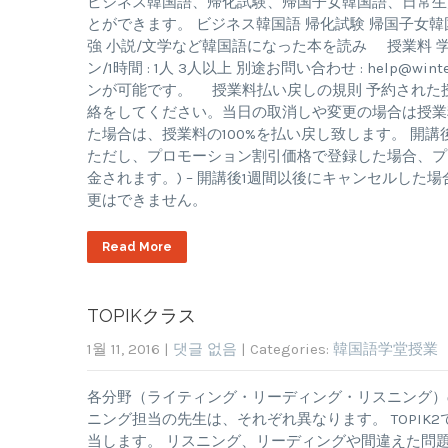
ビジネス韓国語、帰化試験、帰国子女韓国語、日常生
とができます。 ビジネス韓国語 帰化試験 帰国子女韓
強 小説/文学など韓国語になった本を読み 授業料 学生の数 個
ン/1時間 : 1人 3人以上 別途お問い合わせ :
help@wint
ンが可能です。 授業料払い戻しの規則 予約された
絡をしてください。当日の取消しや変更の場合は授業
た場合は、授業料の100%を払い戻し致します。 開講後
ただし、プロモーション割引価格で登録した場合、プ
金されます。) – 開講後1週間以後にキャンセルした
更はできません。
Read More
TOPIKクラス
1월 11, 2016
|
댓글 없음
| Categories:
韓国語学堂授業
各分野（ライティング・リーディング・リスニング）
ニング担当の先生は、それぞれ異なります。 TOPI
当します。 リスニング、リーディングや間違えた問題