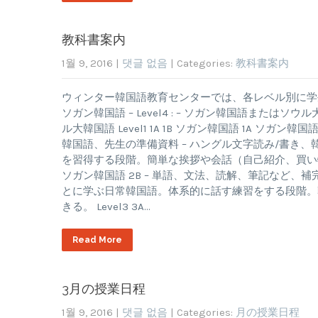
教科書案内
1월 9, 2016
|
댓글 없음
| Categories:
教科書案内
ウィンター韓国語教育センターでは、各レベル別に学生に最適な教
ソガン韓国語 – Level4 : – ソガン韓国語またはソウル大
ル大韓国語 Level1 1A 1B ソガン韓国語 1A ソ
韓国語、先生の準備資料 – ハングル文字読み/書き
を習得する段階。簡単な挨拶や会話（自己紹介、買い物、カフ
ソガン韓国語 2B – 単語、文法、読解、筆記など、
とに学ぶ日常韓国語。体系的に話す練習をする段階。
きる。 Level3 3A…
Read More
3月の授業日程
1월 9, 2016
|
댓글 없음
| Categories:
月の授業日程