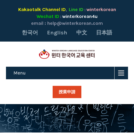
Kakaotalk Channel ID
Line ID
winterkorean
,
:
Wechat ID
winterkorean4u
:
email :
help@winterkorean.com
한국어
English
中文
日本語
Menu
授業申請