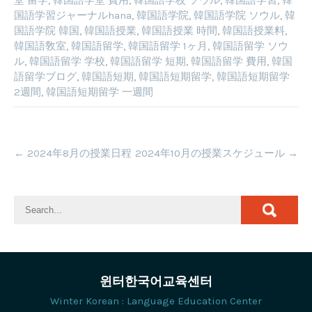
国語学習ジャーナルhana
,
韓国語学院
,
韓国語学院 ソウル
,
韓
国語学院 韓国
,
韓国語授業
,
韓国語授業 時間
,
韓国語授業料
,
韓国語敎室
,
韓国語留学
,
韓国語留学 1ヶ月
,
韓国語留学 ソウ
ル
,
韓国語留学 学校
,
韓国語留学 短期
,
韓国語留学 費用
,
韓国
語留学ブログ
,
韓国語短期
,
韓国語短期留学
,
韓国語短期留学
2週間
,
韓国語短期留学 一週間
Post
←
2024年8月の授業日程
2024年10月の授業スケジュール
→
navigation
윈터한국어교육센터
Winter Korean : Language Education Center