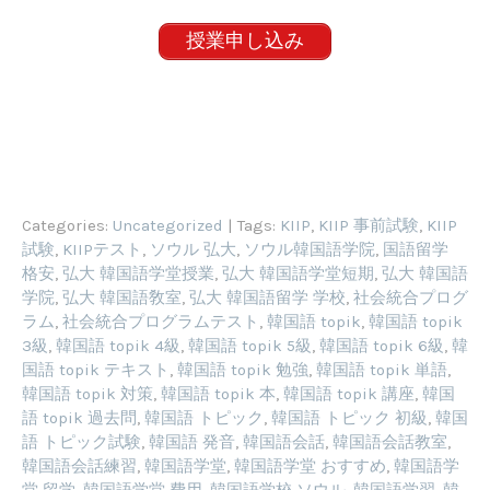
授業申し込み
Categories:
Uncategorized
| Tags:
KIIP
,
KIIP 事前試験
,
KIIP
試験
,
KIIPテスト
,
ソウル 弘大
,
ソウル韓国語学院
,
国語留学
格安
,
弘大 韓国語学堂授業
,
弘大 韓国語学堂短期
,
弘大 韓国語
学院
,
弘大 韓国語敎室
,
弘大 韓国語留学 学校
,
社会統合プログ
ラム
,
社会統合プログラムテスト
,
韓国語 topik
,
韓国語 topik
3級
,
韓国語 topik 4級
,
韓国語 topik 5級
,
韓国語 topik 6級
,
韓
国語 topik テキスト
,
韓国語 topik 勉強
,
韓国語 topik 単語
,
韓国語 topik 対策
,
韓国語 topik 本
,
韓国語 topik 講座
,
韓国
語 topik 過去問
,
韓国語 トピック
,
韓国語 トピック 初級
,
韓国
語 トピック試験
,
韓国語 発音
,
韓国語会話
,
韓国語会話教室
,
韓国語会話練習
,
韓国語学堂
,
韓国語学堂 おすすめ
,
韓国語学
堂 留学
,
韓国語学堂 費用
,
韓国語学校 ソウル
,
韓国語学習
,
韓