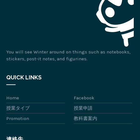
You will see Winter around on things such as notebooks,
stickers, post-it notes, and figurines.
QUICK LINKS
Home
Facebook
授業タイプ
授業申請
Promotion
教科書案内
連絡先