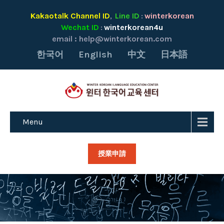
Kakaotalk Channel ID
Line ID
winterkorean
,
:
Wechat ID
winterkorean4u
:
email :
help@winterkorean.com
한국어
English
中文
日本語
Menu
授業申請