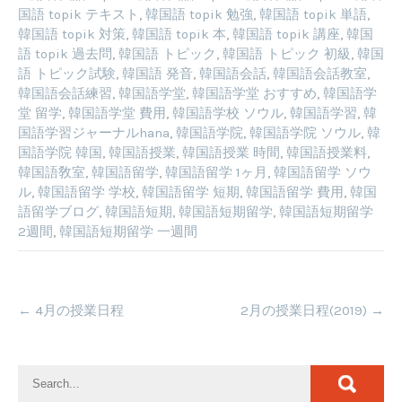
国語 topik テキスト
,
韓国語 topik 勉強
,
韓国語 topik 単語
,
韓国語 topik 対策
,
韓国語 topik 本
,
韓国語 topik 講座
,
韓国
語 topik 過去問
,
韓国語 トピック
,
韓国語 トピック 初級
,
韓国
語 トピック試験
,
韓国語 発音
,
韓国語会話
,
韓国語会話教室
,
韓国語会話練習
,
韓国語学堂
,
韓国語学堂 おすすめ
,
韓国語学
堂 留学
,
韓国語学堂 費用
,
韓国語学校 ソウル
,
韓国語学習
,
韓
国語学習ジャーナルhana
,
韓国語学院
,
韓国語学院 ソウル
,
韓
国語学院 韓国
,
韓国語授業
,
韓国語授業 時間
,
韓国語授業料
,
韓国語敎室
,
韓国語留学
,
韓国語留学 1ヶ月
,
韓国語留学 ソウ
ル
,
韓国語留学 学校
,
韓国語留学 短期
,
韓国語留学 費用
,
韓国
語留学ブログ
,
韓国語短期
,
韓国語短期留学
,
韓国語短期留学
2週間
,
韓国語短期留学 一週間
Post
←
4月の授業日程
2月の授業日程(2019)
→
navigation