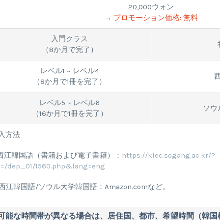
20,000ウォン
→ プロモーション価格: 無料
入門クラス
（8か月で完了）
レベル1 ~ レベル4
（8か月で1冊を完了）
レベル5 ~ レベル6
ソウ
（16か月で1冊を完了）
入方法
. 西江韓国語（書籍および電子書籍）：
https://klec.sogang.ac.kr/?
l=/dep_01/1560.php&lang=eng
. 西江韓国語/ソウル大学韓国語：Amazon.comなど。
習可能な時間帯が異なる場合は、居住国、都市、希望時間（韓国