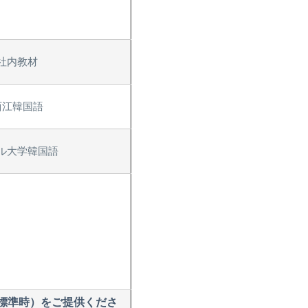
社内教材
西江韓国語
ル大学韓国語
標準時）をご提供くださ