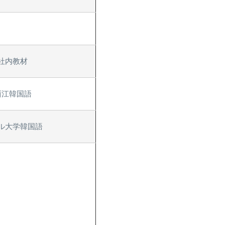
社内教材
西江韓国語
ル大学韓国語