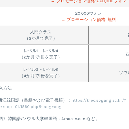
→ プロモーション価格: 260,000ウォン
20,000ウォン
→ プロモーション価格: 無料
入門クラス
（2か月で完了）
レベル1 ~ レベル4
（2か月で1冊を完了）
レベル5 ~ レベル6
ソウ
（4か月で1冊を完了）
入方法
. 西江韓国語（書籍および電子書籍）：
https://klec.sogang.ac.kr/?
l=/dep_01/1560.php&lang=eng
. 西江韓国語/ソウル大学韓国語：Amazon.comなど。