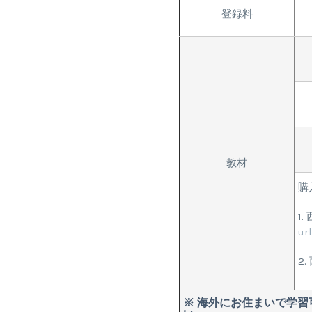
登録料
教材
購
1
ur
2
※ 海外にお住まいで学