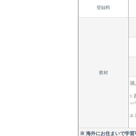
登録料
教材
購
1
ur
2
※ 海外にお住まいで学