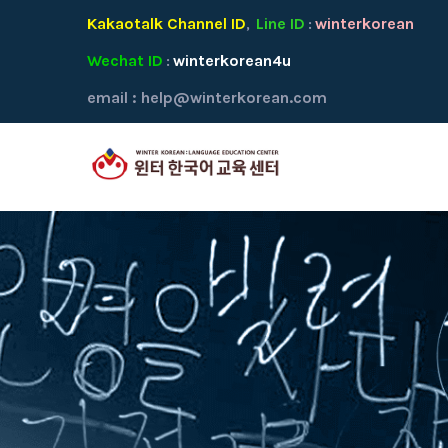
Kakaotalk Channel ID
Line ID
winterkorean
,
:
Wechat ID
winterkorean4u
:
email :
help@winterkorean.com