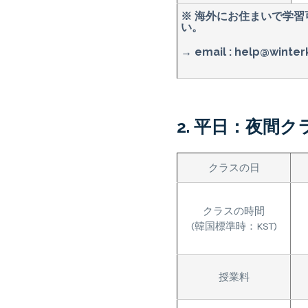
※ 海外にお住まいで学
い。
→ email :
help@winter
2. 平日：夜間ク
クラスの日
クラスの時間
(韓国標準時：KST)
授業料