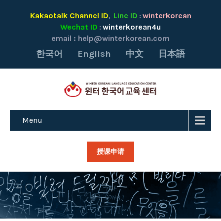
Kakaotalk Channel ID
Line ID
winterkorean
,
:
Wechat ID
winterkorean4u
:
email :
help@winterkorean.com
한국어
English
中文
日本語
Menu
授课申请