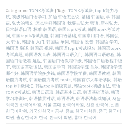
Categories:
TOPIK考试班
| Tags:
TOPIK考试班
,
topik能力考
试
,
初级韩语口语学习
,
加油 韩语怎么说
,
基础 韩国语
,
学 韩国
语
,
弘大的韩文
,
怎么学好韩国语
,
我要去弘大 韩语
,
新村弘大
,
日常韩语口语
,
标准 韩国语
,
韩国topik考试
,
韩国topik考试时
间
,
韩国topik考试真题
,
韩国口语基础
,
韩国常用口语
,
韩国弘
大 韩语
,
韩国语 入门
,
韩国语 单词
,
韩国语 发音
,
韩国语 学习
,
韩国语 翻译
,
韩国语 视频
,
韩国语topik考试报名
,
韩国语topik
考试真题
,
韩国语发音表
,
韩国语口语入门
,
韩国语口语教程
,
韩
国语口语教程 延世
,
韩国语口语教程中级
,
韩国语口语教程中级
下
,
韩国语基础语法
,
韩国语学习
,
韩国语学院 首尔
,
韩国语学院
哪个好
,
韩国语学院多少钱
,
韩国语学院学费
,
韩国语教程
,
韩国
语能力考试
,
韩国语能力考试 topik
,
韩国首尔大学语学院
,
韩语
topik中级词汇
,
韩语topik初级真题
,
韩语topik初级语法
,
韩语
TOPIK考试班
,
韩语口语班
,
韩语基本口语
,
韩语基础语法
,
韩语
学习培训班
,
韩语情景对话
,
韩语语法
,
韩语语法基础知识
,
서울
외국인 한국어학원
,
서울 홍대 한국어학원
,
신촌 한국어
,
신촌
한국어학원
,
외국인한국어공부
,
종로 한국어학원
,
중국 한국어
학원
,
출강한국어 한국
,
한국어 학원
,
홍대 한국어