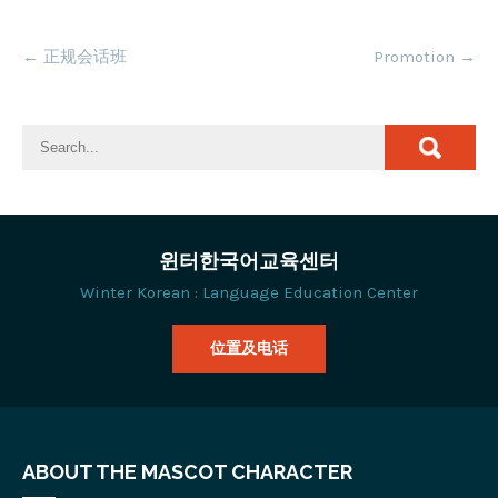
Post
←
正规会话班
Promotion
→
navigation
윈터한국어교육센터
Winter Korean : Language Education Center
位置及电话
ABOUT THE MASCOT CHARACTER