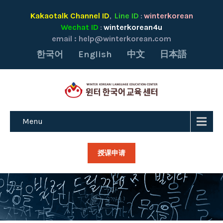
Kakaotalk Channel ID
Line ID
winterkorean
,
:
Wechat ID
winterkorean4u
:
email :
help@winterkorean.com
한국어
English
中文
日本語
Menu
授课申请