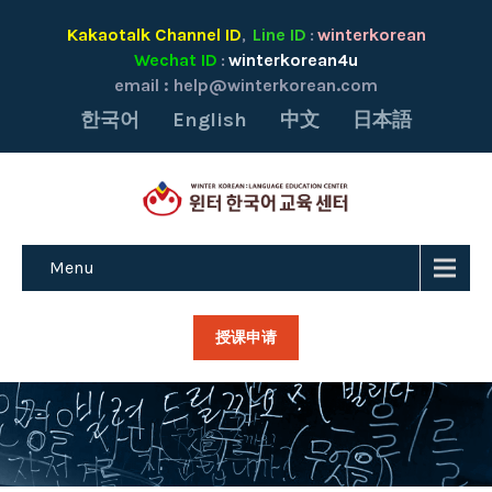
Kakaotalk Channel ID
Line ID
winterkorean
,
:
Wechat ID
winterkorean4u
:
email :
help@winterkorean.com
한국어
English
中文
日本語
Menu
授课申请