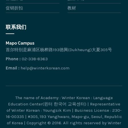
促销折扣
教材
联系我们
Mapo Campus
首尔特别是麻浦区杨桦路193徳興(Dukheung)大夏305号
Phone :
02-338-8363
Email :
help@winterkorean.com
The name of Academy : Winter Korean : Language
Education Center(윈터 한국어 교육센터) | Representative
of Winter Korean : Youngsik Kim | Business License : 230-
16-00335 | #305, 193 Yanghwaro, Mapo-gu, Seoul, Republic
of Korea | Copyright © 2016. All rights reserved by Winter