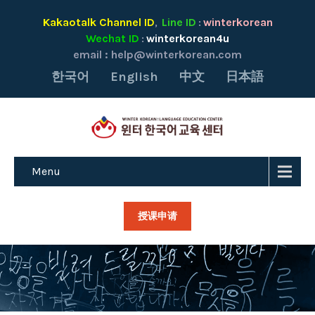
Kakaotalk Channel ID
Line ID
winterkorean
,
:
Wechat ID
winterkorean4u
:
email :
help@winterkorean.com
한국어
English
中文
日本語
Menu
授课申请