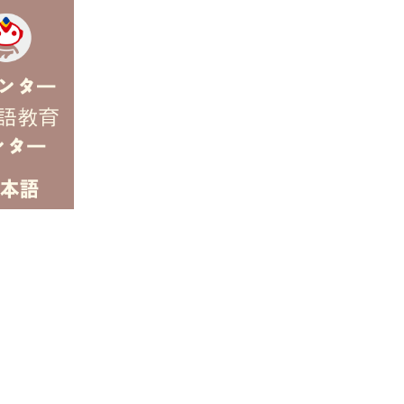
 Center
ー