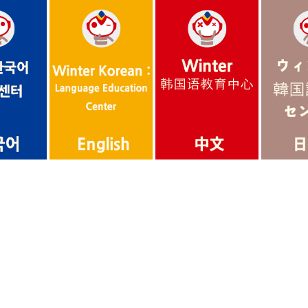
English
한국어
日本語
中文
윈터한국어교육센터
 Korean : Language Education
ウィンター韓国語教育センタ